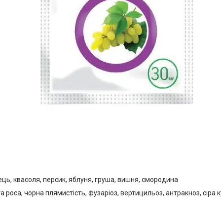
рець, квасоля, персик, яблуня, груша, вишня, смородина
та роса, чорна плямистість, фузаріоз, вертицильоз, антракноз, сіра 