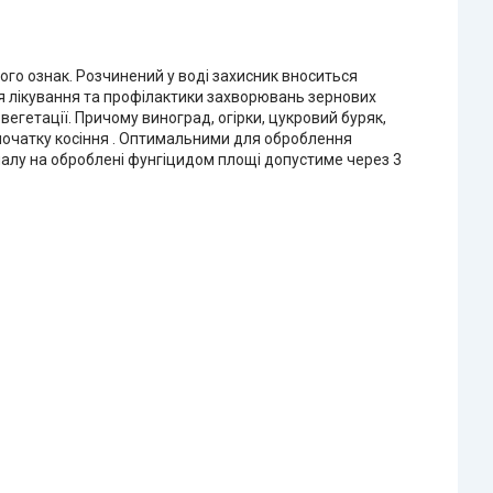
го ознак. Розчинений у воді захисник вноситься
ля лікування та профілактики захворювань зернових
д вегетації. Причому виноград, огірки, цукровий буряк,
і початку косіння . Оптимальними для оброблення
оналу на оброблені фунгіцидом площі допустиме через 3