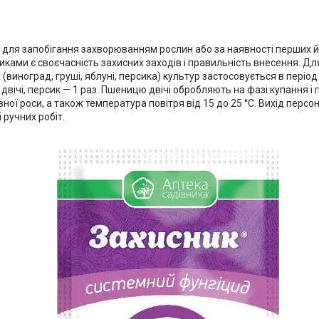
для запобігання захворюванням рослин або за наявності перших йо
ками є своєчасність захисних заходів і правильність внесення. Д
их (виноград, груші, яблуні, персика) культур застосовується в періо
— двічі, персик — 1 раз. Пшеницю двічі обробляють на фазі купання 
ої роси, а також температура повітря від 15 до 25 °C. Вихід перс
 ручних робіт.