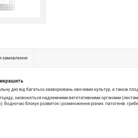
я замовлення
рикрашить
альну дію від багатьох захворювань овочевих культур, а також плод
нгіциду, засвоюється надземними вегетативними органами (листами
. Водночас блокує розвиток і розмноження різних патогенів грибк