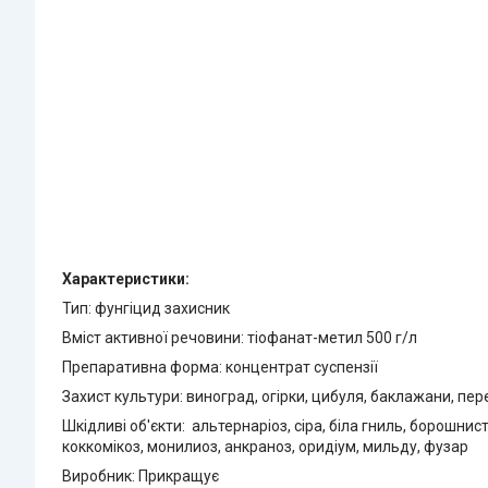
Характеристики:
Тип: фунгіцид захисник
Вміст активної речовини: тіофанат-метил 500 г/л
Препаративна форма: концентрат суспензії
Захист культури: виноград, огірки, цибуля, баклажани, пе
Шкідливі об'єкти: альтернаріоз, сіра, біла гниль, борошнис
коккомікоз, монилиоз, анкраноз, оридіум, мильду, фузар
Виробник: Прикращує