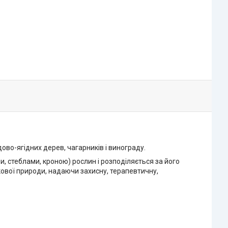
ово-ягідних дерев, чагарників і винограду.
, стеблами, кроною) рослин і розподіляється за його
ової природи, надаючи захисну, терапевтичну,