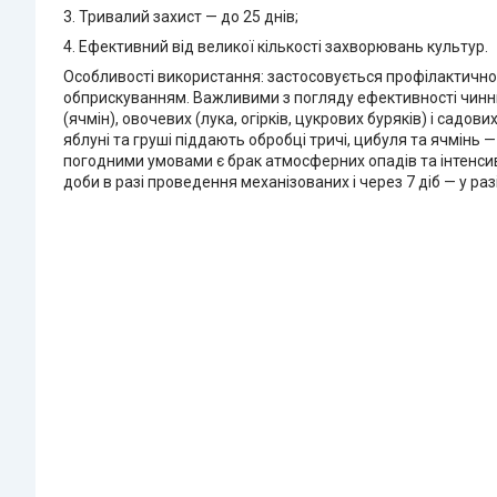
3. Тривалий захист — до 25 днів;
4. Ефективний від великої кількості захворювань культур.
Особливості використання: застосовується профілактично 
обприскуванням. Важливими з погляду ефективності чинни
(ячмін), овочевих (лука, огірків, цукрових буряків) і садов
яблуні та груші піддають обробці тричі, цибуля та ячмінь 
погодними умовами є брак атмосферних опадів та інтенсивн
доби в разі проведення механізованих і через 7 діб — у разі