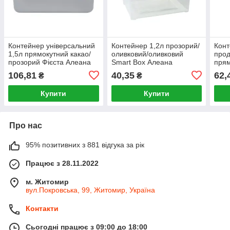
Контейнер універсальний
Контейнер 1,2л прозорий/
Конт
1,5л прямокутний какао/
оливковий/оливковий
прод
прозорий Фієста Алеана
Smart Box Алеана
прям
бузк
106,81
40,35
62,
₴
₴
Купити
Купити
Про нас
95% позитивних з 881 відгука за рік
Працює з 28.11.2022
м. Житомир
вул.Покровська, 99, Житомир, Україна
Контакти
Сьогодні працює з 09:00 до 18:00