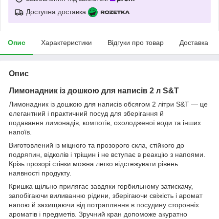
Доступна доставка
Опис
Характеристики
Відгуки про товар
Доставка
Опис
Лимонадник із дошкою для написів 2 л S&T
Лимонадник із дошкою для написів обсягом 2 літри S&T — це
елегантний і практичний посуд для зберігання й
подавання лимонадів, компотів, охолодженої води та інших
напоїв.
Виготовлений із міцного та прозорого скла, стійкого до
подряпин, відколів і тріщин і не вступає в реакцію з напоями.
Крізь прозорі стінки можна легко відстежувати рівень
наявності продукту.
Кришка щільно прилягає завдяки горбильному затискачу,
запобігаючи виливанню рідини, зберігаючи свіжість і аромат
напою й захищаючи від потрапляння в посудину сторонніх
ароматів і предметів. Зручний кран допоможе акуратно