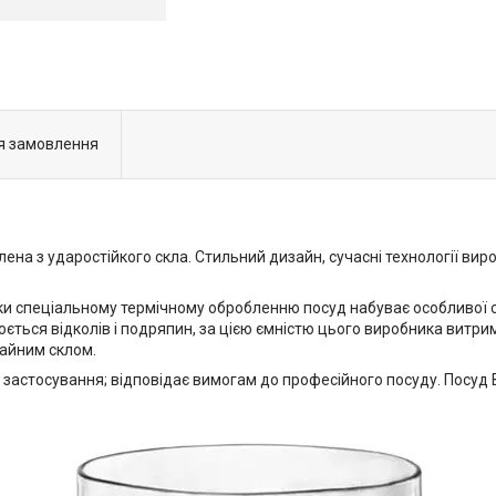
я замовлення
лена з ударостійкого скла. Стильний дизайн, сучасні технології вир
ки спеціальному термічному обробленню посуд набуває особливої сті
ється відколів і подряпин, за цією ємністю цього виробника витри
чайним склом.
о застосування; відповідає вимогам до професійного посуду. Посуд B