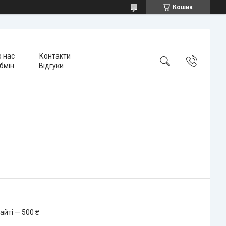
Кошик
 нас
Контакти
бмін
Відгуки
айті — 500 ₴