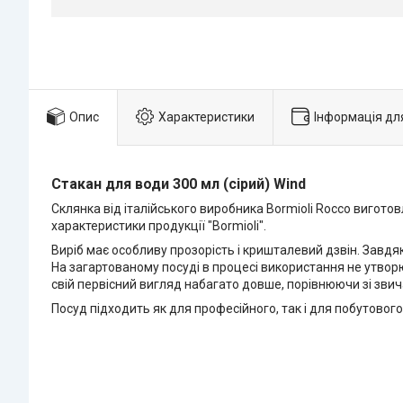
Опис
Характеристики
Інформація дл
Стакан для води 30
0 мл (сірий) Wind
Склянка від італійського виробника Bormioli Rocco виготов
характеристики продукції "Bormioli".
Виріб має особливу прозорість і кришталевий дзвін. Завдя
На загартованому посуді в процесі використання не утворю
свій первісний вигляд набагато довше, порівнюючи зі зви
Посуд підходить як для професійного, так і для побутовог