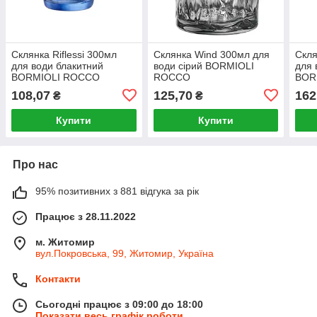
Склянка Riflessi 300мл
Склянка Wind 300мл для
Скля
для води блакитний
води сірий BORMIOLI
для 
BORMIOLI ROCCO
ROCCO
BOR
108,07
125,70
162
₴
₴
Купити
Купити
Про нас
95% позитивних з 881 відгука за рік
Працює з 28.11.2022
м. Житомир
вул.Покровська, 99, Житомир, Україна
Контакти
Сьогодні працює з 09:00 до 18:00
Показати весь графік роботи