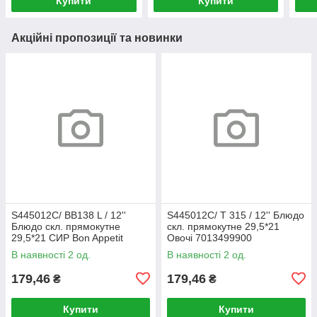
Купити
Купити
Акційні пропозиції та новинки
S445012C/ BB138 L / 12''
S445012C/ T 315 / 12'' Блюдо
Блюдо скл. прямокутне
скл. прямокутне 29,5*21
29,5*21 СИР Bon Appetit
Овочі 7013499900
7013499900
В наявності 2 од.
В наявності 2 од.
179,46
179,46
₴
₴
Купити
Купити