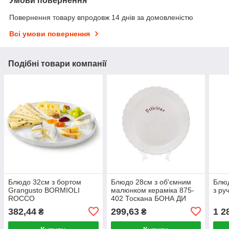
Умови повернення
Повернення товару впродовж 14 днів за домовленістю
Всі умови повернення
Подібні товари компанії
Блюдо 32см з бортом
Блюдо 28см з об'ємним
Блюд
Grangusto BORMIOLI
малюнком кераміка 875-
з ру
ROCCO
402 Тоскана БОНА ДИ
382,44
299,63
1 2
₴
₴