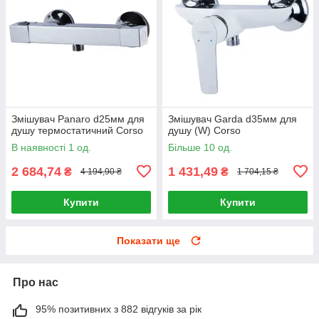
Змішувач Panaro d25мм для
Змішувач Garda d35мм для
душу термостатичний Corso
душу (W) Corso
В наявності 1 од.
Більше 10 од.
2 684,74
1 431,49
₴
₴
4 194,90 ₴
1 704,15 ₴
Купити
Купити
Показати ще
Про нас
95% позитивних з 882 відгуків за рік