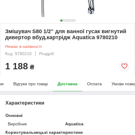
Змішувач S80 1/2" для ванної гусак вигнутий
дивертор вбуд.картрідж Aquatica 9780210
Немає в наявності
Код: 9780210
Роздріб
1 188
₴
ки
Відгуки про товар
Доставка
Оплата
Умови пове
Характеристики
Основні
Виробник
Aquatica
Користувальницькі характеристики