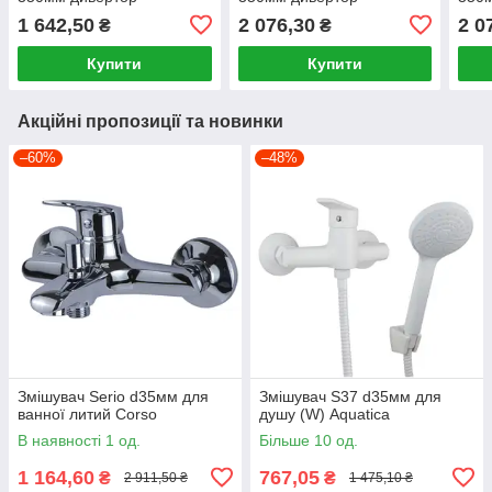
вбудований картрідж
вбудований картрідж (B)
вбуд
1 642,50
2 076,30
2 0
₴
₴
Aquatica
Aquatica
Aqua
Купити
Купити
Акційні пропозиції та новинки
–60%
–48%
Змішувач Serio d35мм для
Змішувач S37 d35мм для
ванної литий Corso
душу (W) Aquatica
В наявності 1 од.
Більше 10 од.
1 164,60
767,05
₴
₴
2 911,50 ₴
1 475,10 ₴