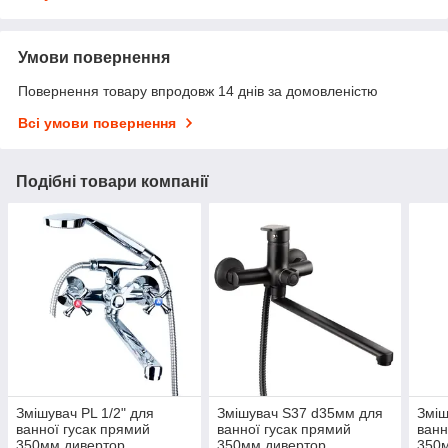
Умови повернення
Повернення товару впродовж 14 днів за домовленістю
Всі умови повернення
Подібні товари компанії
Змішувач PL 1/2" для
Змішувач S37 d35мм для
Зміш
ванної гусак прямий
ванної гусак прямий
ванн
350мм дивертор
350мм дивертор
350