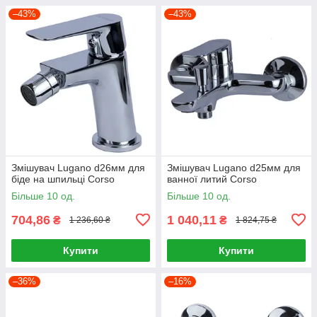
–43%
–43%
Змішувач Lugano d26мм для
Змішувач Lugano d25мм для
біде на шпильці Corso
ванної литий Corso
Більше 10 од.
Більше 10 од.
704,86
1 040,11
₴
₴
1 236,60 ₴
1 824,75 ₴
Купити
Купити
–36%
–16%