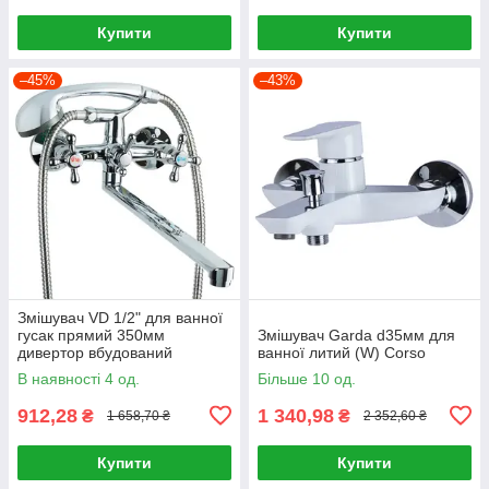
Купити
Купити
–45%
–43%
Змішувач VD 1/2" для ванної
гусак прямий 350мм
Змішувач Garda d35мм для
дивертор вбудований
ванної литий (W) Corso
шаровий Tau
В наявності 4 од.
Більше 10 од.
912,28
1 340,98
₴
₴
1 658,70 ₴
2 352,60 ₴
Купити
Купити