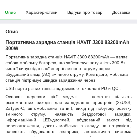
Опис
Характеристики
Відгуки про товар
Доставка
Опис
Портативна зарядна станція HAVIT J300 83200mAh
300W
Портативна зарядна станція HAVIT J300 83200mAh — являє
собою мобільну батарею, що забезпечує потужність 300 Вт
чистої синусоїдальної енергії змінного струму через
вбудований вихід (АС) змінного струму. Крім цього, мобільна
станція підтримує швидке заряджання через
USB порти різних типів з підтримкою технології PD и QC .
Основні переваги цієї моделі — достатня кількість
різноманітних виходів для заряджання пристроїв (2xUSB,
2xType-C, автомобільний та ін.), вихід під побутову розетку
змінного струму, наявність бездротової зарядки,
інформаційний LED-дисплей, вбудований захист під
перевантаження, досить мобільна з огляду на потужність,
наявність вбудованого ліхтарика; автоматична система