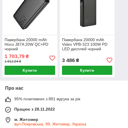
Павербанк 20000 mAh
Павербанк 20000 mAh
Hoco J87A 20W QC+PD
Videx VPB-323 100W PD
чорний
LED дисплей чорний
1 703,79
₴
3 486
₴
1 812,54 ₴
Купити
Купити
Про нас
95% позитивних з 881 відгука за рік
Працює з 28.11.2022
м. Житомир
вул.Покровська, 99, Житомир, Україна