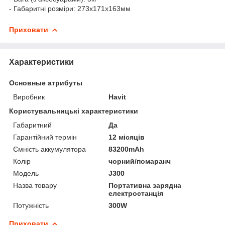
- Габаритні розміри: 273x171x163мм
Приховати
Характеристики
Основные атрибуты
Виробник
Havit
Користувальницькі характеристики
Габаритний
Да
Гарантійний термін
12 місяців
Ємність аккумулятора
83200mAh
Колір
чорний/помаранч
Мoдель
J300
Назва товару
Портативна зарядна
електростанція
Потужність
300W
Приховати