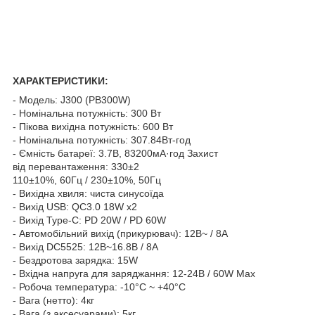
ХАРАКТЕРИСТИКИ:
- Модель: J300 (PB300W)
- Номінальна потужність: 300 Вт
- Пікова вихідна потужність: 600 Вт
- Номінальна потужність: 307.84Вт-год
- Ємність батареї: 3.7В, 83200мА·год Захист
від перевантаження: 330±2
110±10%, 60Гц / 230±10%, 50Гц
- Вихідна хвиля: чиста синусоїда
- Вихід USB: QC3.0 18W x2
- Вихід Type-C: PD 20W / PD 60W
- Автомобільний вихід (прикурювач): 12В~ / 8А
- Вихід DC5525: 12В~16.8В / 8А
- Бездротова зарядка: 15W
- Вхідна напруга для заряджання: 12-24В / 60W Max
- Робоча температура: -10°С ~ +40°С
- Вага (нетто): 4кг
- Вага (з аксесуарами): 5кг