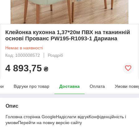
Клейонка кухонна 1,37*20м ПВХ на тканинній
основі Прованс PW195-R1093-1 Дариана
Немає в наявності
Код: 1000008572
Роздріб
4 893,75
₴
ки
Відгуки про товар
Доставка
Оплата
Умови пове
Опис
Головна сторінка GoogleНадіслати відгукКонфіденційність і
умовиПерейти на повну версію сайту