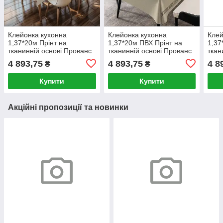
Клейонка кухонна
Клейонка кухонна
Клей
1,37*20м Прінт на
1,37*20м ПВХ Прінт на
1,37
тканинній основі Прованс
тканинній основі Прованс
ткан
PW195-R1536-1-2
PW195-R1031-1-2
PW1
4 893,75
4 893,75
4 8
₴
₴
Дариана
Дариана
Купити
Купити
Акційні пропозиції та новинки