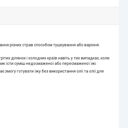
вання різних страв способом тушкування або варіння:
ітих ділянок і холодних країв навіть у тих випадках, коли
зик їсти суміш недосмаженої або пересмаженої їжі.
є змогу готувати їжу без використання олії та олії для