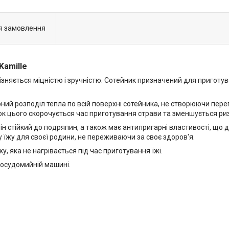
я замовлення
Kamille
ізняється міцністю і зручністю. Сотейник призначений для приготу
ий розподіл тепла по всій поверхні сотейника, не створюючи перегр
док цього скорочується час приготування страви та зменшується ри
н стійкий до подряпин, а також має антипригарні властивості, що да
їжу для своєї родини, не переживаючи за своє здоров'я.
у, яка не нагрівається під час приготування їжі.
посудомийній машині.