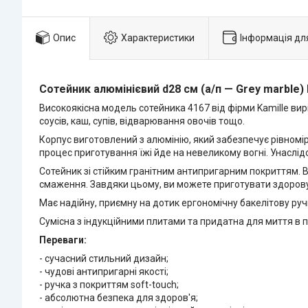
Опис
Характеристики
Інформація дл
Сотейник алюмінієвий d28 см (а/п — Grey marble) 
Високоякісна модель сотейника 4167 від фірми Kamille вир
соусів, каш, супів, відварювання овочів тощо.
Корпус виготовлений з алюмінію, який забезпечує рівномірн
процес приготування їжі йде на невеликому вогні. Унаслі
Сотейник зі стійким гранітним антипригарним покриттям. Ві
смаження. Завдяки цьому, ви можете приготувати здорову 
Має надійну, приємну на дотик ергономічну бакелітову ручк
Сумісна з індукційними плитами та придатна для миття в 
Переваги:
- сучасний стильний дизайн;
- чудові антипригарні якості;
- ручка з покриттям soft-touch;
- абсолютна безпека для здоров'я;