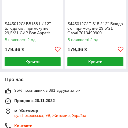
S445012C/ BB138 L / 12''
S445012C/ T 315 / 12'' Блюдо
Блюдо скл. прямокутне
скл. прямокутне 29,5*21
29,5*21 СИР Bon Appetit
Овочі 7013499900
7013499900
В наявності 2 од.
В наявності 2 од.
179,46
179,46
₴
₴
Купити
Купити
Про нас
95% позитивних з 881 відгука за рік
Працює з 28.11.2022
м. Житомир
вул.Покровська, 99, Житомир, Україна
Контакти