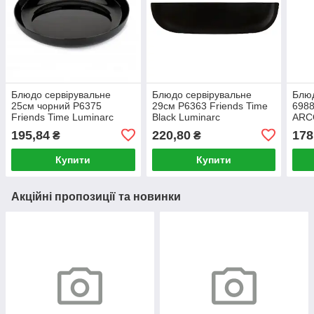
Блюдо сервірувальне
Блюдо сервірувальне
Блюд
25см чорний P6375
29см P6363 Friends Time
6988
Friends Time Luminarc
Black Luminarc
ARC
195,84
220,80
178
₴
₴
Купити
Купити
Акційні пропозиції та новинки