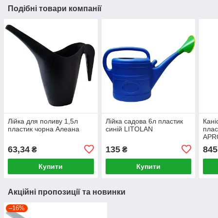
Подібні товари компанії
Лійка для поливу 1,5л
Лійка садова 6л пластик
Кані
пластик чорна Алеана
синій LITOLAN
плас
APR
63,34
135
845
₴
₴
Купити
Купити
Акційні пропозиції та новинки
–16%