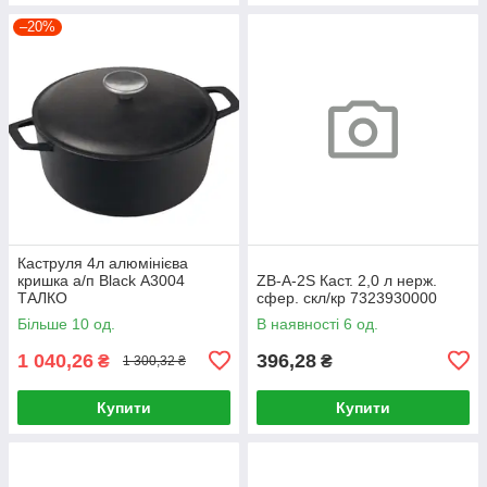
–20%
Каструля 4л алюмінієва
кришка а/п Black А3004
ZB-A-2S Каст. 2,0 л нерж.
ТАЛКО
сфер. скл/кр 7323930000
Більше 10 од.
В наявності 6 од.
1 040,26
396,28
₴
₴
1 300,32 ₴
Купити
Купити