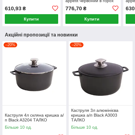
appetit червоний в горох
appe
4143 Interos
4143
610,93
776,70
630
₴
₴
Купити
Купити
Акційні пропозиції та новинки
–20%
–20%
Каструля 3л алюмінієва
Каструля 4л скляна кришка а/
кришка а/п Black A3003
п Black A3204 ТАЛКО
ТАЛКО
Більше 10 од.
Більше 10 од.