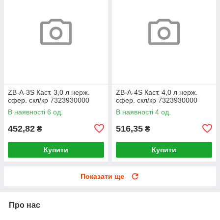
ZB-A-3S Каст. 3,0 л нерж.
ZB-A-4S Каст. 4,0 л нерж.
сфер. скл/кр 7323930000
сфер. скл/кр 7323930000
В наявності 6 од.
В наявності 4 од.
452,82
516,35
₴
₴
Купити
Купити
Показати ще
Про нас