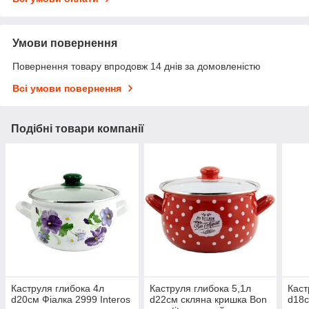
Умови повернення
Повернення товару впродовж 14 днів за домовленістю
Всі умови повернення
Подібні товари компанії
Каструля глибока 4л
Каструля глибока 5,1л
Каст
d20см Фіалка 2999 Interos
d22см скляна кришка Bon
d18с