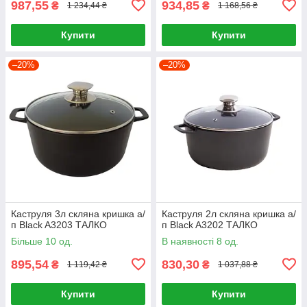
987,55
934,85
₴
₴
1 234,44 ₴
1 168,56 ₴
Купити
Купити
–20%
–20%
Каструля 3л скляна кришка а/
Каструля 2л скляна кришка а/
п Black A3203 ТАЛКО
п Black A3202 ТАЛКО
Більше 10 од.
В наявності 8 од.
895,54
830,30
₴
₴
1 119,42 ₴
1 037,88 ₴
Купити
Купити