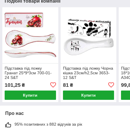
Подібні товари компанії
Підставка під ложку
Підставка під ложку Чорна
Підс
Гранат 25*9*3см 700-01-
кішка 23см/h2,5см 3653-
18*1
24 S&T
12 S&T
A34
101,25
81
99,
₴
₴
Купити
Купити
Про нас
95% позитивних з 882 відгуків за рік