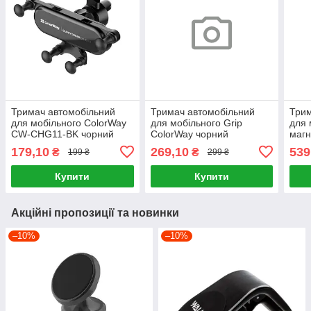
Тримач автомобільний
Тримач автомобільний
Трим
для мобільного ColorWay
для мобільного Grip
для 
CW-CHG11-BK чорний
ColorWay чорний
магн
MagS
179,10
269,10
539
₴
₴
199 ₴
299 ₴
Купити
Купити
Акційні пропозиції та новинки
–10%
–10%