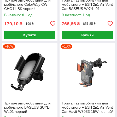
Тримач автомобільний для
Тримач автомобільний для
мобільного ColorWay CW-
мобільного + БЗП 2в1 Air Vent
CHG11-BK чорний
Car BASEUS WXYL-01
чорний
В наявності 1 од.
В наявності 1 од.
179,10
766,66
₴
₴
199 ₴
851,85 ₴
Купити
Купити
–10%
–10%
Тримач автомобільний для
Тримач автомобільний для
мобільного BASEUS SUYL-
мобільного + БЗП 2в1 Air Vent
WL01 чорний
Car Havit W3033 15W чорний/
срібний