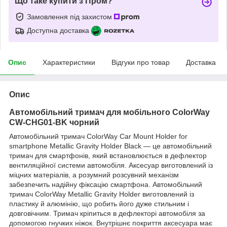
Що таке купити з Пром?
Замовлення під захистом
Доступна доставка
Опис
Характеристики
Відгуки про товар
Доставка
Опис
Автомобільний тримач для мобільного ColorWay
CW-CHG01-BK чорний
Автомобільний тримач ColorWay Car Mount Holder for
smartphone Metallic Gravity Holder Black — це автомобільний
тримач для смартфонів, який встановлюється в дефлектор
вентиляційної системи автомобіля. Аксесуар виготовлений із
міцних матеріалів, а розумний розсувний механізм
забезпечить надійну фіксацію смартфона. Автомобільний
тримач ColorWay Metallic Gravity Holder виготовлений із
пластику й алюмінію, що робить його дуже стильним і
довговічним. Тримач кріпиться в дефлекторі автомобіля за
допомогою гнучких ніжок. Внутрішнє покриття аксесуара має