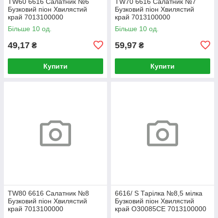
TW60 6616 Салатник №6
TW70 6616 Салатник №7
Бузковий піон Хвилястий
Бузковий піон Хвилястий
край 7013100000
край 7013100000
Більше 10 од.
Більше 10 од.
49,17
59,97
₴
₴
Купити
Купити
TW80 6616 Салатник №8
6616/ S Тарілка №8,5 мілка
Бузковий піон Хвилястий
Бузковий піон Хвилястий
край 7013100000
край O30085CE 7013100000