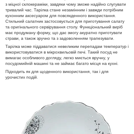
з міцної склокераміки, завдяки чому зможе надійно слугувати
тривалий час. Тарілка стане незамінним і завжди потрібним
кухонним аксесуаром для повсякденного використання.
Стильний салатник застосовується для приготування салату
та оригінального сервірування столу. Функціональний виріб
має продуману форму, що дає змогу акуратно приготувати
страви, а також зручно та з задоволенням трапезувати.
Тарілка може піддаватися невеликим перепадам температур і
використовуватися в мікрохвильовій печі. Такий посуд не
вимагає особливого догляду, легко миється вручну, у
посудомийній машині та не займає багато місця на кухні.
Підходить як для щоденного використання, так і для
урочистих подій.