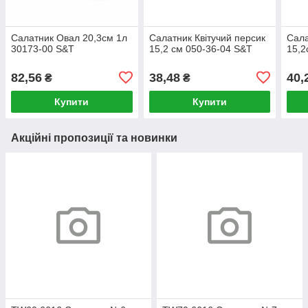
Салатник Овал 20,3см 1л
Салатник Квітучий персик
Сала
30173-00 S&T
15,2 см 050-36-04 S&T
15,2
82,56
38,48
40,
₴
₴
Купити
Купити
Акційні пропозиції та новинки