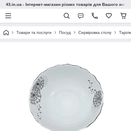
43.in.ua - Інтернет-магазин різних товарів для Вашого житт
Товари та послуги
Посуд
Сервіровка столу
Таріл