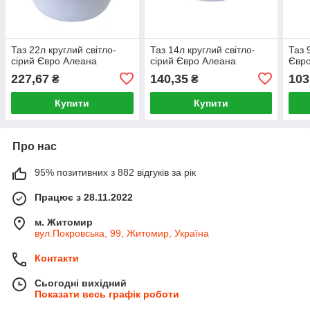
Таз 22л круглий світло-
Таз 14л круглий світло-
Таз 
сірий Євро Алеана
сірий Євро Алеана
Євр
227,67
140,35
103
₴
₴
Купити
Купити
Про нас
95% позитивних з 882 відгуків за рік
Працює з 28.11.2022
м. Житомир
вул.Покровська, 99, Житомир, Україна
Контакти
Сьогодні вихідний
Показати весь графік роботи