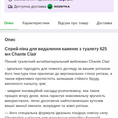
Доступна доставка
Опис
Характеристики
Відгуки про товар
Доставка
Опис
Спрей-піна для видалення каменю з туалету 625
мл Chante Clair
Пінний туалетний антибактеріальний вибілювач Chante Clair:
- ідеально підходить для повного догляду за вашим унітазом:
його текстура піни прилипає до вертикальних стінок унітаза, а
також ефективно протистоїть залишкам стійкого бруду,
вапняного нальоту, іржі;
- завдяки інноваційній насадці-розпилювачу, яка також
працює вгору дном, вона гарантує максимальну зручність
використання, легко досягаючи найпотаємніших куточків
вашої ванної кімнати, всередині та зовні унітаза;
— його спеціальна формула ідеально поєднує очисну силу
Chanteclair з гігієною для видалення мікробів і бактерій.