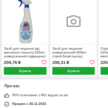
Засіб для чищення від
Засіб для чищення
Спре
вапняного нальоту 625мл
універсальний 600мл
625м
універсальний підвищеної
спрей Білий мускус
вміс
потужності спрей
ChanteClair
209,76
206,31
225
₴
₴
ChanteClair
Купити
Купити
Про нас
95% позитивних з 881 відгука за рік
Працює з 28.11.2022