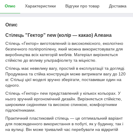
Опис
Характеристики
Відгуки про товар
Доставка
Опис
Стілець "Гектор" new (колір — какао) Алеана
Стілець «Гектор» виготовлений із високоякісного, екологічно
безпечного поліпропілену, який можна використовувати для
виробництва всіх категорій меблів. Матеріал вирізняється
стійкістю до впливу ультрафіолету та міцністю.
Стілець має невелику вагу, простий в експлуатації та догляді.
Продумана та стійка конструкція може витримати вагу до 120
кг. Стільці цієї моделі зручно зберігати, поставивши один на
одного.
Стілець «Гектор» new представлений у кількох кольорах. У
нього зручний ергономічний дизайн. Вирізняється стійкістю,
широкими сидіннями та високою спинкою, комфортними
підлокітниками.
Практичний пластиковий стілець — це оптимальний варіант
для повсякденного використання в побуті, як у будинку, так і
на вулиці. Він може тривалий час перебувати на відкритій