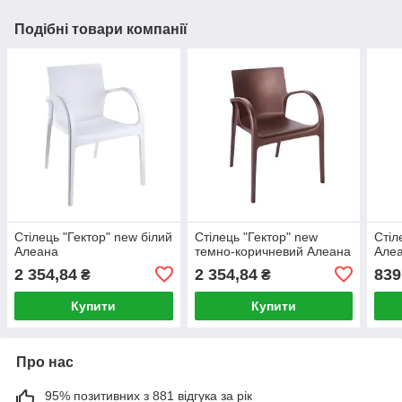
Подібні товари компанії
Стілець "Гектор" new білий
Стілець "Гектор" new
Стіл
Алеана
темно-коричневий Алеана
Але
2 354,84
2 354,84
839
₴
₴
Купити
Купити
Про нас
95% позитивних з 881 відгука за рік