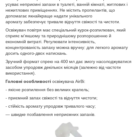
усуває неприємні запахи в туалеті, ванній кімнаті, житлових і
нежитлових приміщеннях. Не містить пропелантів, що
допомагає якнайкраще надати унікального
аромату забезпечує тривале відчуття свіжості та чистоти.
Освіжувач повітря має спеціальний курок-розпилювач, який
сприяє м'якшому та природнішому розпорошенню й
економній витраті. Регулювати інтенсивність,
концентрованість запаху можна вручну: для легкого аромату
досить одного-двох натискань.
Зручний формат спрею на 400 мл дає змогу насолоджуватися
засобом упродовж декількох місяців (залежно від частоти
використання).
Головні особливості
освіжувача AirBi:
- якісне розпилення без великих крапель;
- приємний запах свіжості та відчуття чистоти;
- стійкість аромату упродовж тривалого часу;
— швидке позбавлення неприємних запахів.