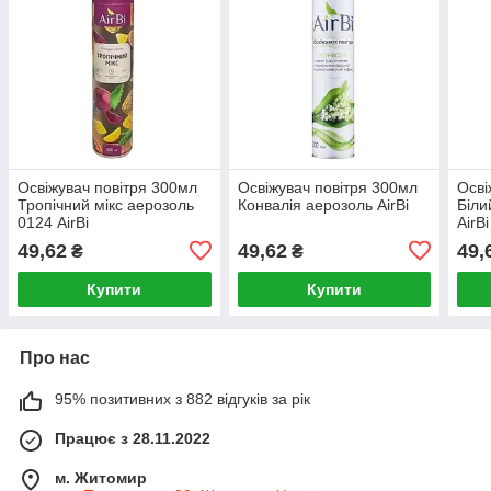
Освіжувач повітря 300мл
Освіжувач повітря 300мл
Осві
Тропічний мікс аерозоль
Конвалія аерозоль AirBi
Біли
0124 AirBi
AirBi
49,62
49,62
49,
₴
₴
Купити
Купити
Про нас
95% позитивних з 882 відгуків за рік
Працює з 28.11.2022
м. Житомир