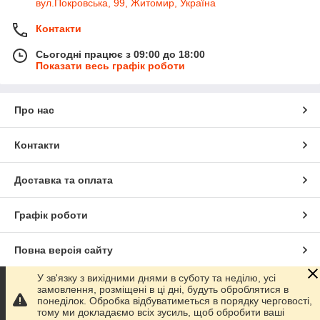
вул.Покровська, 99, Житомир, Україна
Контакти
Сьогодні працює з 09:00 до 18:00
Показати весь графік роботи
Про нас
Контакти
Доставка та оплата
Графік роботи
Повна версія сайту
У зв'язку з вихідними днями в суботу та неділю, усі
Сайт створено на маркетплейсі
Prom.ua
замовлення, розміщені в ці дні, будуть оброблятися в
понеділок. Обробка відбуватиметься в порядку черговості,
тому ми докладаємо всіх зусиль, щоб обробити ваші
Політика конфіденційності