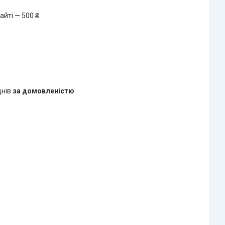
айті — 500 ₴
днів
за домовленістю