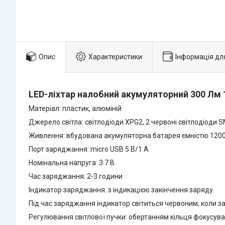
Опис
Характеристики
Інформація дл
LED-ліхтар налобний акумуляторний 300 Лм 
Матеріал: пластик, алюміній
Джерело світла: світлодіоди XPG2, 2 червоні світлодіоди 
Живлення: вбудована акумуляторна батарея ємністю 1200 
Порт заряджання: micro USB 5 В/1 А
Номінальна напруга: 3.7 В
Час заряджання: 2-3 години
Індикатор заряджання: з індикацією закінчення заряду
Під час заряджання індикатор світиться червоним, коли
Регулювання світлової пучки: обертанням кільця фокусува