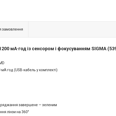
я замовлення
1200 мА·год із сенсором і фокусуванням SIGMA (53
SMD
мА·год (USВ-кабель у комплекті)
 заряджання завершене — зеленим
ння лінзи на 360°