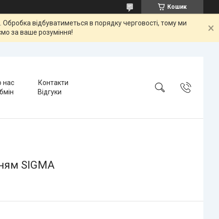
Кошик
ок. Обробка відбуватиметься в порядку черговості, тому ми
мо за ваше розуміння!
 нас
Контакти
бмін
Відгуки
нням SIGMA