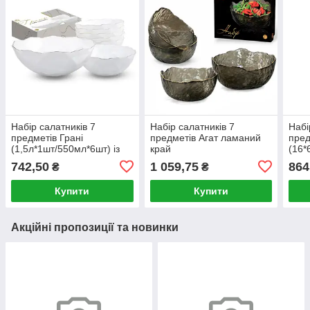
Набір салатників 7
Набір салатників 7
Набі
предметів Грані
предметів Агат ламаний
пред
(1,5л*1шт/550мл*6шт) із
край
(16*
золотим кантом 30098-07
(16*6,5см/700мл-1шт;13*6см/350м
проз
742,50
1 059,75
864
₴
₴
S&T
із золотим кантом 9292-2
кант
S&T
Купити
Купити
Акційні пропозиції та новинки