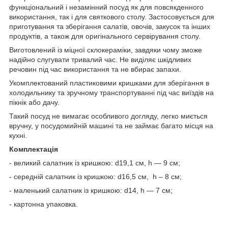
функціональний і незамінний посуд як для повсякденного
використання, так і для святкового столу. Застосовується для
приготування та зберігання салатів, овочів, закусок та інших
продуктів, а також для оригінального сервірування столу.
Виготовлений із міцної склокераміки, завдяки чому зможе
надійно слугувати тривалий час. Не виділяє шкідливих
речовин під час використання та не вбирає запахи.
Укомплектований пластиковими кришками для зберігання в
холодильнику та зручному транспортуванні під час виїздів на
пікнік або дачу.
Такий посуд не вимагає особливого догляду, легко миється
вручну, у посудомийній машині та не займає багато місця на
кухні.
Комплектація
- великий салатник із кришкою: d19,1 см, h — 9 см;
- середній салатник із кришкою: d16,5 см, h – 8 см;
- маленький салатник із кришкою: d14, h — 7 см;
- картонна упаковка.