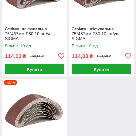
Стрічка шліфувальна
Стрічка шліфувальна
75*457мм P60 10 шт/уп
75*457мм P80 10 шт/уп
SIGMA
SIGMA
Більше 10 од.
Більше 10 од.
114,03
114,03
₴
₴
160,60 ₴
160,60 ₴
Купити
Купити
–27%