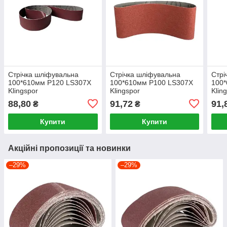
Стрічка шліфувальна
Стрічка шліфувальна
Стрі
100*610мм P120 LS307X
100*610мм P100 LS307X
100
Klingspor
Klingspor
Klin
88,80
91,72
91,
₴
₴
Купити
Купити
Акційні пропозиції та новинки
–29%
–29%