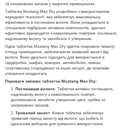
та неприємних запахів у закритих приміщеннях.
Таблетки Mustang Max Dry розроблені з використанням
передової технології, яка забезпечує максимальну
ефективність в поглинанні вологи. Вони складаються зі
спеціально підібраних активних компонентів, здатних
ефективно взаємодіяти з навколишнім повітрям, поглинати
надлишкову вологу та запобігати її утворенню.
Одна таблетка Mustang Max Dry здатна покривати чималу
площу приміщення, забезпечуючи тривалий захист від
вологи. Вони ідеально підходять для використання в
гардеробах, шафах, коморих, автомобілях, човнах,
спортивному спорядженні та інших місцях, де можливе
утворення конденсату.
Переваги змінних таблеток Mustang Max Dry:
Поглинання вологи
: Таблетки активно поглинають
надлишкову вологу з навколишнього повітря,
допомагаючи запобігти утворенню цвілі, грибка та
неприємних запахів.
Тривалий захист
: Кожна таблетка забезпечує
тривалий період захисту від вологи, що робить їх
ідеальним вибором для тривалого використання.