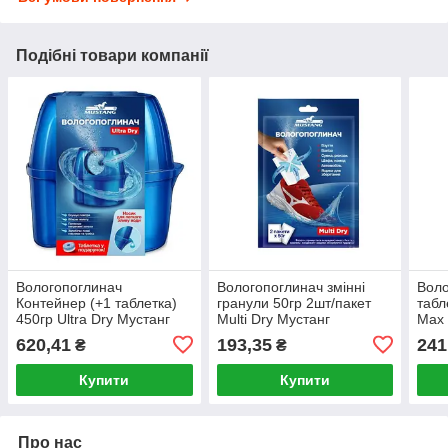
Подібні товари компанії
Вологопоглинач
Вологопоглинач змінні
Воло
Контейнер (+1 таблетка)
гранули 50гр 2шт/пакет
табл
450гр Ultra Dry Мустанг
Multi Dry Мустанг
Max 
620,41
193,35
241
₴
₴
Купити
Купити
Про нас