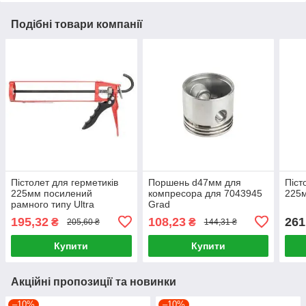
Подібні товари компанії
Пістолет для герметиків
Поршень d47мм для
Піст
225мм посилений
компресора для 7043945
225м
рамного типу Ultra
Grad
195,32
108,23
261
₴
₴
205,60 ₴
144,31 ₴
Купити
Купити
Акційні пропозиції та новинки
–10%
–10%