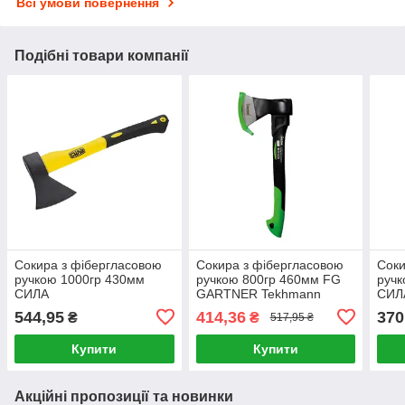
Всі умови повернення
Подібні товари компанії
Сокира з фібергласовою
Сокира з фібергласовою
Соки
ручкою 1000гр 430мм
ручкою 800гр 460мм FG
ручк
СИЛА
GARTNER Tekhmann
СИЛ
544,95
414,36
370
₴
₴
517,95 ₴
Купити
Купити
Акційні пропозиції та новинки