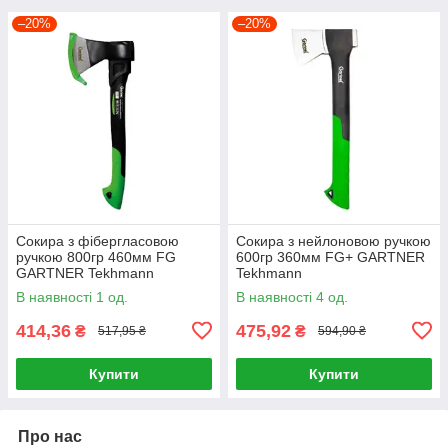
–20%
–20%
Сокира з фібергласовою
Сокира з нейлоновою ручкою
ручкою 800гр 460мм FG
600гр 360мм FG+ GARTNER
GARTNER Tekhmann
Tekhmann
В наявності 1 од.
В наявності 4 од.
414,36
475,92
₴
₴
517,95 ₴
594,90 ₴
Купити
Купити
Про нас