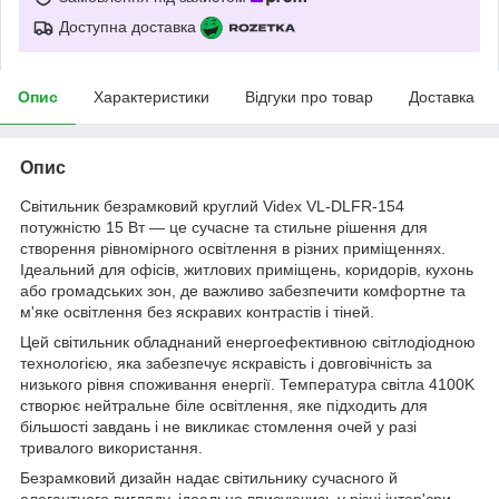
Доступна доставка
Опис
Характеристики
Відгуки про товар
Доставка
Опис
Світильник безрамковий круглий Videx VL-DLFR-154
потужністю 15 Вт — це сучасне та стильне рішення для
створення рівномірного освітлення в різних приміщеннях.
Ідеальний для офісів, житлових приміщень, коридорів, кухонь
або громадських зон, де важливо забезпечити комфортне та
м'яке освітлення без яскравих контрастів і тіней.
Цей світильник обладнаний енергоефективною світлодіодною
технологією, яка забезпечує яскравість і довговічність за
низького рівня споживання енергії. Температура світла 4100K
створює нейтральне біле освітлення, яке підходить для
більшості завдань і не викликає стомлення очей у разі
тривалого використання.
Безрамковий дизайн надає світильнику сучасного й
елегантного вигляду, ідеально вписуючись у різні інтер'єри.