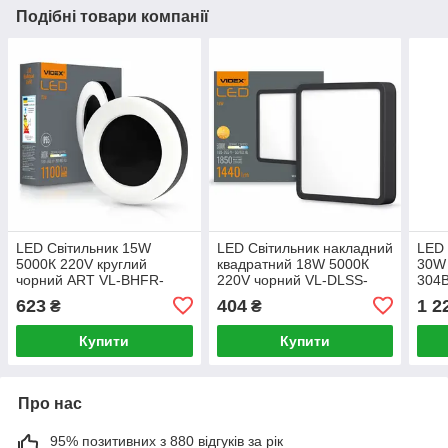
Подібні товари компанії
LED Світильник 15W
LED Світильник накладний
LED 
5000К 220V круглий
квадратний 18W 5000К
30W 
чорний ART VL-BHFR-
220V чорний VL-DLSS-
304B
155B Videx
185B Videx
623
404
1 2
₴
₴
Купити
Купити
Про нас
95% позитивних з 880 відгуків за рік