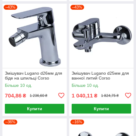
–43%
–43%
Змішувач Lugano d26мм для
Змішувач Lugano d25мм для
біде на шпильці Corso
ванної литий Corso
Більше 10 од.
Більше 10 од.
704,86
1 040,11
₴
₴
1 236,60 ₴
1 824,75 ₴
Купити
Купити
–36%
–16%