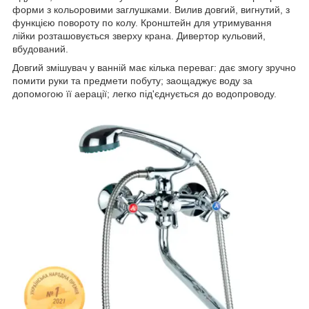
форми з кольоровими заглушками. Вилив довгий, вигнутий, з
функцією повороту по колу. Кронштейн для утримування
лійки розташовується зверху крана. Дивертор кульовий,
вбудований.
Довгий змішувач у ванній має кілька переваг: дає змогу зручно
помити руки та предмети побуту; заощаджує воду за
допомогою її аерації; легко під'єднується до водопроводу.