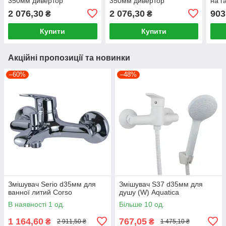
350мм дивертор
350мм дивертор
на г
вбудований картрідж (B)
вбудований картрідж (W)
2 076,30
2 076,30
903
₴
₴
Aquatica
Aquatica
Купити
Купити
Акційні пропозиції та новинки
–60%
–48%
Змішувач Serio d35мм для
Змішувач S37 d35мм для
ванної литий Corso
душу (W) Aquatica
В наявності 1 од.
Більше 10 од.
1 164,60
767,05
₴
₴
2 911,50 ₴
1 475,10 ₴