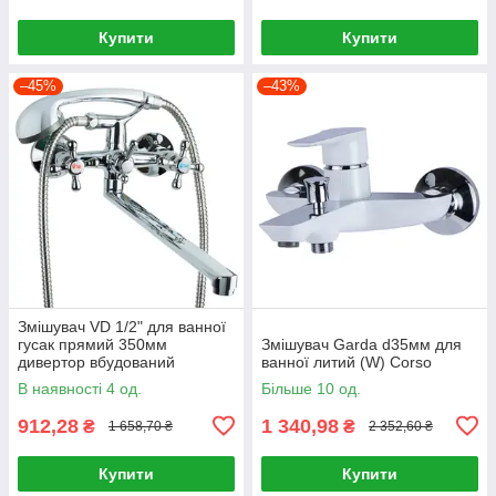
Купити
Купити
–45%
–43%
Змішувач VD 1/2" для ванної
гусак прямий 350мм
Змішувач Garda d35мм для
дивертор вбудований
ванної литий (W) Corso
шаровий Tau
В наявності 4 од.
Більше 10 од.
912,28
1 340,98
₴
₴
1 658,70 ₴
2 352,60 ₴
Купити
Купити