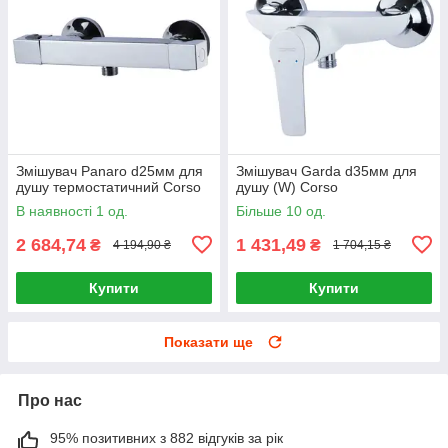
Змішувач Panaro d25мм для
Змішувач Garda d35мм для
душу термостатичний Corso
душу (W) Corso
В наявності 1 од.
Більше 10 од.
2 684,74
1 431,49
₴
₴
4 194,90 ₴
1 704,15 ₴
Купити
Купити
Показати ще
Про нас
95% позитивних з 882 відгуків за рік