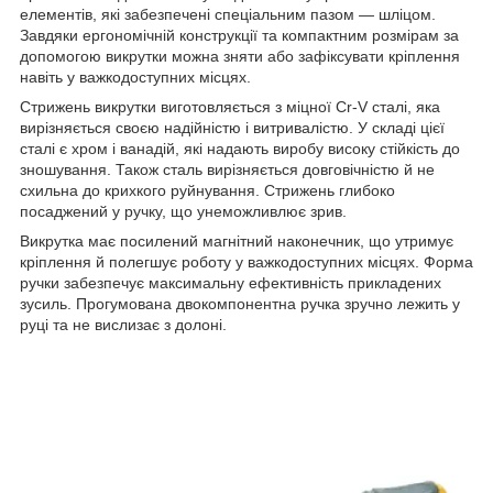
елементів, які забезпечені спеціальним пазом — шліцом.
Завдяки ергономічній конструкції та компактним розмірам за
допомогою викрутки можна зняти або зафіксувати кріплення
навіть у важкодоступних місцях.
Стрижень викрутки виготовляється з міцної Cr-V сталі, яка
вирізняється своєю надійністю і витривалістю. У складі цієї
сталі є хром і ванадій, які надають виробу високу стійкість до
зношування. Також сталь вирізняється довговічністю й не
схильна до крихкого руйнування. Стрижень глибоко
посаджений у ручку, що унеможливлює зрив.
Викрутка має посилений магнітний наконечник, що утримує
кріплення й полегшує роботу у важкодоступних місцях. Форма
ручки забезпечує максимальну ефективність прикладених
зусиль. Прогумована двокомпонентна ручка зручно лежить у
руці та не вислизає з долоні.