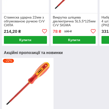
Стамеска ударна 22мм з
Викрутка шліцева
Набі
обгумованою ручкою CrV
діелектрична SL5,5*125мм
4 шт
СИЛА
CrV SIGMA
(PH2
CrV
214,20
78
331
₴
₴
100 ₴
Купити
Купити
Акційні пропозиції та новинки
–22%