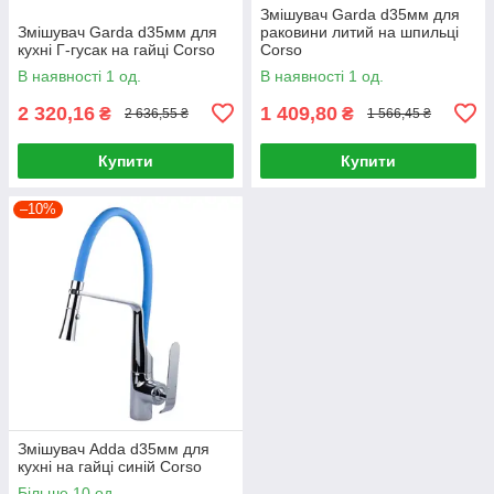
Змішувач Garda d35мм для
Змішувач Garda d35мм для
раковини литий на шпильці
кухні Г-гусак на гайці Corso
Corso
В наявності 1 од.
В наявності 1 од.
2 320,16
1 409,80
₴
₴
2 636,55 ₴
1 566,45 ₴
Купити
Купити
–10%
Змішувач Adda d35мм для
кухні на гайці синій Corso
Більше 10 од.