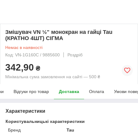
Змішувач VN ½" монокран на гайці Tau
(КРАТНО 4ШТ) СІГМА
Немає в наявності
Код: VN-1G160C / 9885600
Роздріб
342,90
₴
Мінімальна сума замовлення на сайті — 500 ₴
ки
Відгуки про товар
Доставка
Оплата
Умови пове
Характеристики
Користувальницькі характеристики
Бренд
Tau