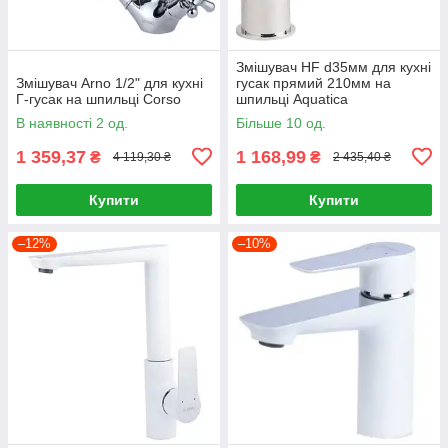
Змішувач HF d35мм для кухні
Змішувач Arno 1/2" для кухні
гусак прямий 210мм на
Г-гусак на шпильці Corso
шпильці Aquatica
В наявності 2 од.
Більше 10 од.
1 359,37
1 168,99
₴
₴
4 119,30 ₴
2 435,40 ₴
Купити
Купити
–12%
–10%