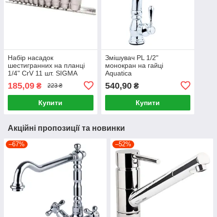
Набір насадок
Змішувач PL 1/2"
шестигранних на планці
монокран на гайці
1/4" CrV 11 шт. SIGMA
Aquatica
185,09
540,90
₴
₴
223 ₴
Купити
Купити
Акційні пропозиції та новинки
–67%
–52%