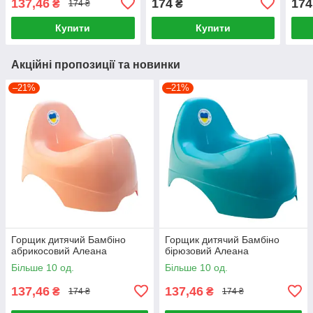
137,46
174
174
₴
₴
174 ₴
Купити
Купити
Акційні пропозиції та новинки
–21%
–21%
Горщик дитячий Бамбіно
Горщик дитячий Бамбіно
абрикосовий Алеана
бірюзовий Алеана
Більше 10 од.
Більше 10 од.
137,46
137,46
₴
₴
174 ₴
174 ₴