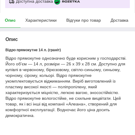
Доступна доставка
Опис
Характеристики
Відгуки про товар
Доставка
Опис
Відро прямокутне 14 л. (граніт)
Відро прямокутне однозначно буде корисним у господарстві.
Його об'єм — 14 л, розміри — 26 x 39 x 28 см. Доступно для
купівлі в червоному, бірюзовому, світло-синьому, синьому,
чорному, сірому, кольорі. Відро прямокутне
укомплектовується віджиманням. Виріб виготовлений із
пластику високої якості — поліпропілену, який
характеризується міцністю, легкою вагою, зносостійкістю.
Відро прямокутне вологостійке, не схильне вицвітати. Цей
товар, як і всі інші від компанії «Алеана», створений для
комфортної експлуатації. Водночас його ціна досить
демократична.