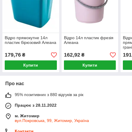
Відро прямокутне 14л
Відро 14л пластик фрезія
Відр
пластик бірюзовий Алеана
Алеана
прям
гран
179,76
162,92
191
₴
₴
Купити
Купити
Про нас
95% позитивних з 880 відгуків за рік
Працює з 28.11.2022
м. Житомир
вул.Покровська, 99, Житомир, Україна
Контакти