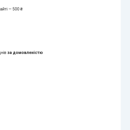
айті — 500 ₴
днів
за домовленістю