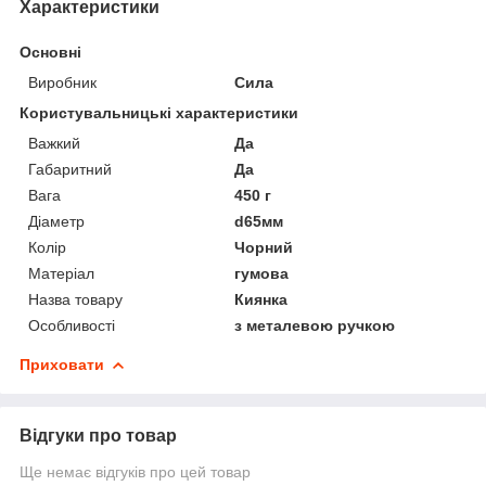
Характеристики
Основні
Виробник
Сила
Користувальницькі характеристики
Важкий
Да
Габаритний
Да
Вага
450 г
Діаметр
d65мм
Колір
Чорний
Матеріал
гумова
Назва товару
Киянка
Особливості
з металевою ручкою
Приховати
Відгуки про товар
Ще немає відгуків про цей товар