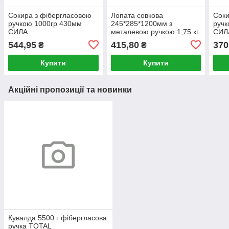
Сокира з фібергласовою
Лопата совкова
Соки
ручкою 1000гр 430мм
245*285*1200мм з
ручк
СИЛА
металевою ручкою 1,75 кг
СИЛ
СИЛА
544,95
415,80
370
₴
₴
Купити
Купити
Акційні пропозиції та новинки
Кувалда 5500 г фібергласова
ручка TOTAL