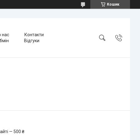
Кошик
 нас
Контакти
бмін
Відгуки
айті — 500 ₴