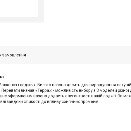
я замовлення
на
алконах і лоджіях. Висота вазона досить для вирощування петуній
м. Переваги визнав «Терра»: • можливість вибору з 3 моделей різної 
нішнє оформлення вазона додасть елегантності вашій лоджії. Ви мо
влі завдяки стійкості до впливу сонячних променів.