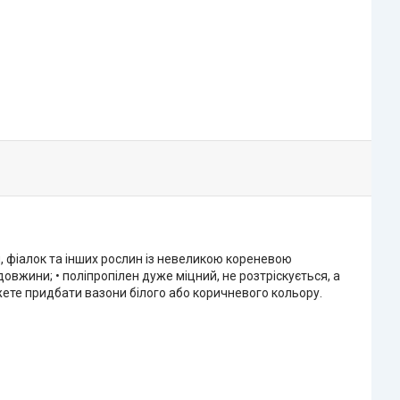
, фіалок та інших рослин із невеликою кореневою
довжини; • поліпропілен дуже міцний, не розтріскується, а
жете придбати вазони білого або коричневого кольору.