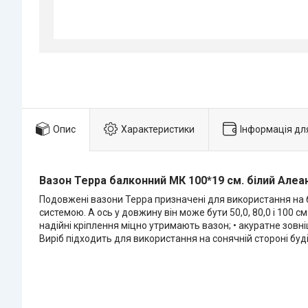
Опис
Характеристики
Інформація дл
Вазон Терра балконний МК 100*19 см. білий Алеа
Подовжені вазони Терра призначені для використання на б
системою. А ось у довжину він може бути 50,0, 80,0 і 100 с
надійні кріплення міцно утримають вазон; • акуратне зов
Виріб підходить для використання на сонячній стороні буді