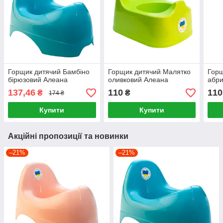
Горщик дитячий Бамбіно
Горщик дитячий Малятко
Горщ
бірюзовий Алеана
оливковий Алеана
абри
137,46
110
110
₴
₴
174 ₴
Купити
Купити
Акційні пропозиції та новинки
–21%
–21%