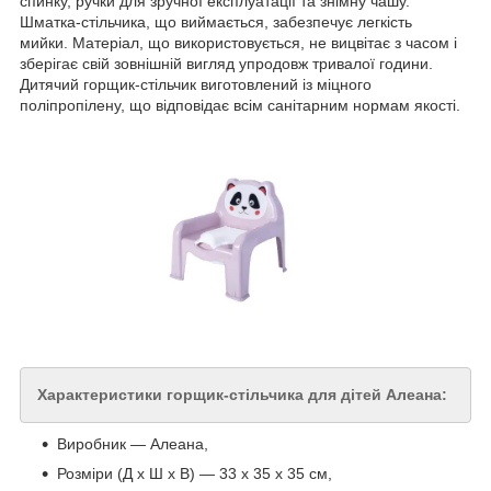
спинку, ручки для зручної експлуатації та знімну чашу.
Шматка-стільчика, що виймається, забезпечує легкість
мийки. Матеріал, що використовується, не вицвітає з часом і
зберігає свій зовнішній вигляд упродовж тривалої години.
Дитячий горщик-стільчик виготовлений із міцного
поліпропілену, що відповідає всім санітарним нормам якості.
Характеристики горщик-стільчика для дітей Алеана:
Виробник — Алеана,
Розміри (Д х Ш х В) — 33 x 35 x 35 см,