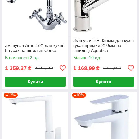
Змішувач HF d35мм для кухні
Змішувач Arno 1/2" для кухні
гусак прямий 210мм на
Г-гусак на шпильці Corso
шпильці Aquatica
В наявності 2 од.
Більше 10 од.
1 359,37
1 168,99
₴
₴
4 119,30 ₴
2 435,40 ₴
Купити
Купити
–12%
–10%