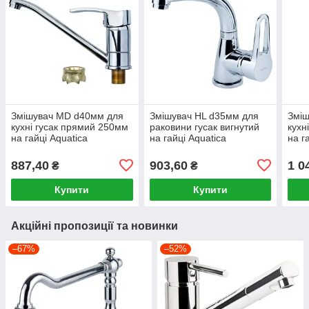
Змішувач MD d40мм для
Змішувач HL d35мм для
Зміш
кухні гусак прямий 250мм
раковини гусак вигнутий
кухн
на гайці Aquatica
на гайці Aquatica
на г
887,40
903,60
1 0
₴
₴
Купити
Купити
Акційні пропозиції та новинки
–67%
–52%