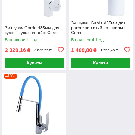
Змішувач Garda d35мм для
Змішувач Garda d35мм для
раковини литий на шпильці
кухні Г-гусак на гайці Corso
Corso
В наявності 1 од.
В наявності 1 од.
2 320,16
1 409,80
₴
₴
2 636,55 ₴
1 566,45 ₴
Купити
Купити
–10%