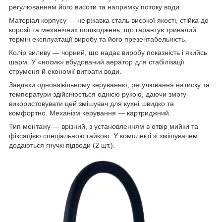
регулюванням його висоти та напрямку потоку води.
Матеріал корпусу — неіржавка сталь високої якості, стійка до
корозії та механічних пошкоджень, що гарантує тривалий
термін експлуатації виробу та його презентабельність.
Колір виливу — чорний, що надає виробу показність і якийсь
шарм. У «носик» вбудований аератор для стабілізації
струменя й економії витрати води.
Завдяки одноважільному керуванню, регулювання натиску та
температури здійснюється однією рукою, даючи змогу
використовувати цей змішувач для кухні швидко та
комфортно. Механізм керування — картриджний.
Тип монтажу — врізний, з установленням в отвір мийки та
фіксацією спеціальною гайкою. У комплекті зі змішувачем
додаються гнучкі підводи (2 шт.).