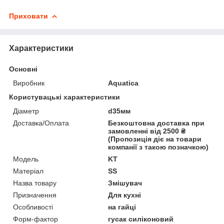
Приховати
Характеристики
Основні
Виробник
Aquatica
Користувацькі характеристики
Діаметр
d35мм
Доставка/Оплата
Безкоштовна доставка при
замовленні від 2500 ₴
(Пропозиція діє на товари
компанії з такою позначкою)
Мoдель
KT
Матеріал
SS
Назва товару
Змішувач
Призначення
Для кухні
Особливості
на гайці
Форм-фактор
гусак силіконовий