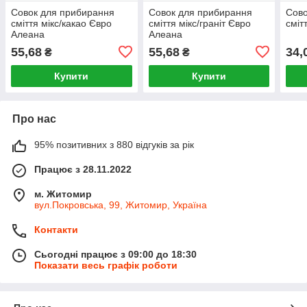
Совок для прибирання
Совок для прибирання
Сово
сміття мікс/какао Євро
сміття мікс/граніт Євро
сміт
Алеана
Алеана
55,68
55,68
34,
₴
₴
Купити
Купити
Про нас
95% позитивних з 880 відгуків за рік
Працює з 28.11.2022
м. Житомир
вул.Покровська, 99, Житомир, Україна
Контакти
Сьогодні працює з 09:00 до 18:30
Показати весь графік роботи