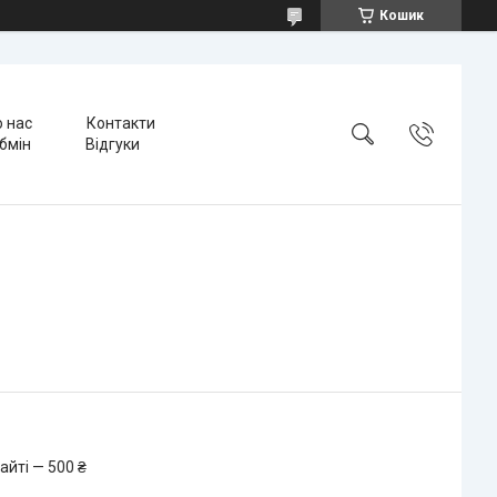
Кошик
 нас
Контакти
бмін
Відгуки
айті — 500 ₴