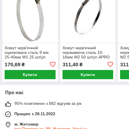
Хомут черв'ячний
Хомут черв'ячний
Хому
оцинкована сталь 9 мм
нержавіюча сталь 10-
нерж
25-40мм W1 25 шт/уп
16мм W2 50 шт/уп APRO
W2 
SIGMA
170,69
311,40
311
₴
₴
Купити
Купити
Про нас
95% позитивних з 882 відгуків за рік
Працює з 28.11.2022
м. Житомир
вул.Покровська, 99, Житомир, Україна