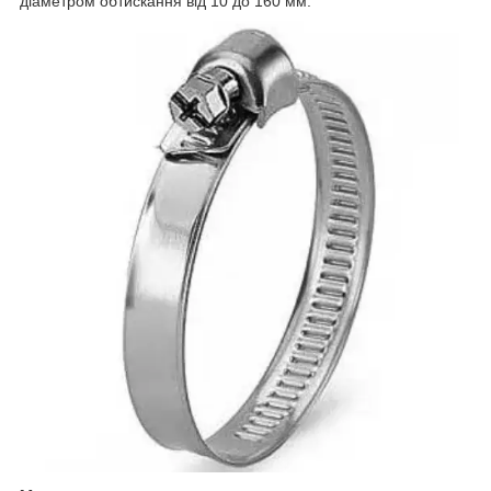
діаметром обтискання від 10 до 160 мм.