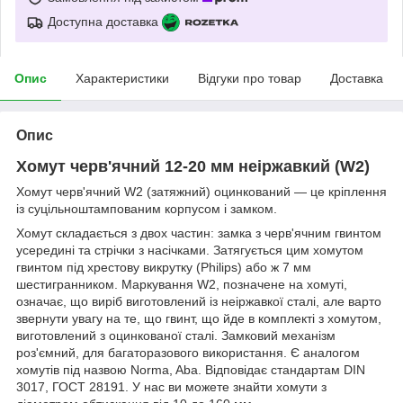
Доступна доставка
Опис
Характеристики
Відгуки про товар
Доставка
Опис
Хомут черв'ячний 12-20 мм неіржавкий (W2)
Хомут черв'ячний W2 (затяжний) оцинкований — це кріплення
із суцільноштампованим корпусом і замком.
Хомут складається з двох частин: замка з черв'ячним гвинтом
усередині та стрічки з насічками. Затягується цим хомутом
гвинтом під хрестову викрутку (Philips) або ж 7 мм
шестигранником. Маркування W2, позначене на хомуті,
означає, що виріб виготовлений із неіржавкої сталі, але варто
звернути увагу на те, що гвинт, що йде в комплекті з хомутом,
виготовлений з оцинкованої сталі. Замковий механізм
роз'ємний, для багаторазового використання. Є аналогом
хомутів під назвою Norma, Aba. Відповідає стандартам DIN
3017, ГОСТ 28191. У нас ви можете знайти хомути з