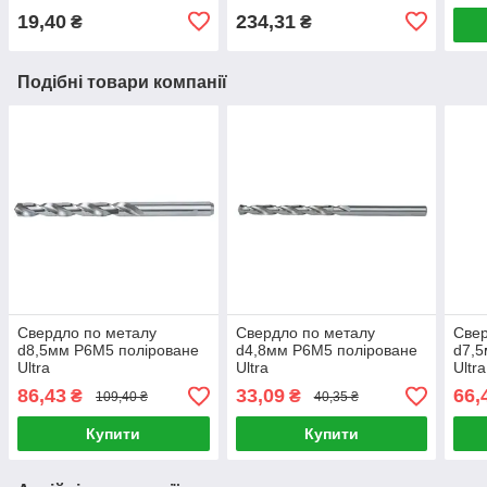
19,40
234,31
₴
₴
Подібні товари компанії
Свердло по металу
Свердло по металу
Свер
d8,5мм P6M5 поліроване
d4,8мм P6M5 поліроване
d7,5
Ultra
Ultra
Ultra
86,43
33,09
66,
₴
₴
109,40 ₴
40,35 ₴
Купити
Купити