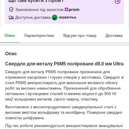
Що таке купити з Пром?
Замовлення під захистом
Доступна доставка
Опис
Характеристики
Відгуки про товар
Доставка
Опис
Свердло для металу P6M5 поліроване d8,0 мм Ultra
Свердло для металу Р6М5 поліроване призначене для
отримання наскрізних і глухих отворів у заготовках. Свердло зі
сталі Р6М5 використовують для виконання великого обсягу
робіт за високих навантажень. Призначений для оброблення
легованих і вуглецевих сталей із межею міцності до 900 Н/
мм2 кольорових металів, сірого чавуну, пластику.
Виготовлено з високопродуктивної швидкорізальної сталі з
високим вмістом вольфраму та молібдену. Поверхня свердел
повністю шліфувана.
Під час роботи рекомендується використовувати змащувальні