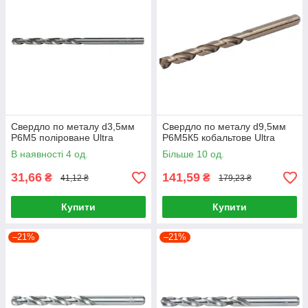
Свердло по металу d3,5мм
Свердло по металу d9,5мм
P6M5 поліроване Ultra
Р6М5К5 кобальтове Ultra
В наявності 4 од.
Більше 10 од.
31,66
141,59
₴
₴
41,12 ₴
179,23 ₴
Купити
Купити
–21%
–21%