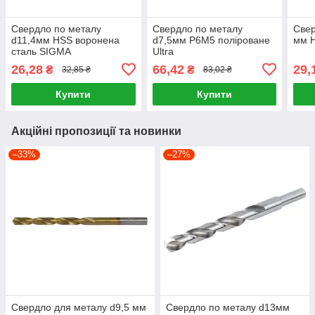
Свердло по металу
Свердло по металу
Свер
d11,4мм HSS воронена
d7,5мм P6M5 поліроване
мм H
сталь SIGMA
Ultra
26,28
66,42
29,
₴
₴
32,85 ₴
83,02 ₴
Купити
Купити
Акційні пропозиції та новинки
–33%
–27%
Свердло для металу d9,5 мм
Свердло по металу d13мм