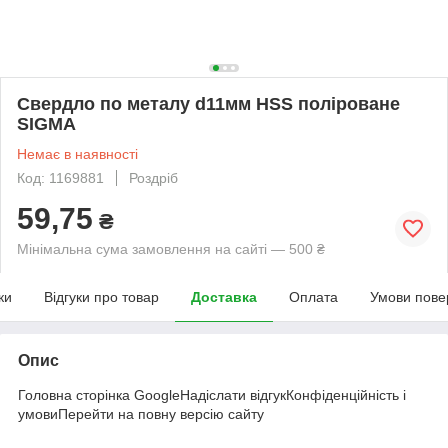
Свердло по металу d11мм HSS поліроване
SIGMA
Немає в наявності
Код: 1169881
Роздріб
59,75
₴
Мінімальна сума замовлення на сайті — 500 ₴
ки
Відгуки про товар
Доставка
Оплата
Умови пове
Опис
Головна сторінка GoogleНадіслати відгукКонфіденційність і
умовиПерейти на повну версію сайту