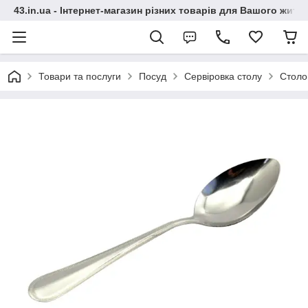
43.in.ua - Інтернет-магазин різних товарів для Вашого житт
Товари та послуги
Посуд
Сервіровка столу
Столо