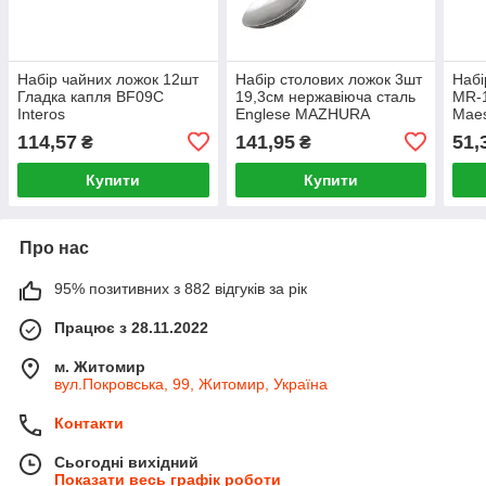
Набір чайних ложок 12шт
Набір столових ложок 3шт
Набі
Гладка капля BF09C
19,3см нержавіюча сталь
MR-1
Interos
Englese MAZHURA
Maes
114,57
141,95
51,
₴
₴
Купити
Купити
Про нас
95% позитивних з 882 відгуків за рік
Працює з 28.11.2022
м. Житомир
вул.Покровська, 99, Житомир, Україна
Контакти
Сьогодні вихідний
Показати весь графік роботи