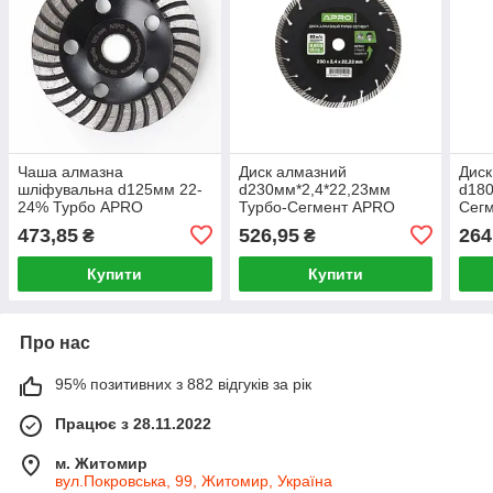
Чаша алмазна
Диск алмазний
Диск
шліфувальна d125мм 22-
d230мм*2,4*22,23мм
d18
24% Турбо APRO
Турбо-Сегмент APRO
Сегм
Novo
473,85
526,95
264
₴
₴
Купити
Купити
Про нас
95% позитивних з 882 відгуків за рік
Працює з 28.11.2022
м. Житомир
вул.Покровська, 99, Житомир, Україна