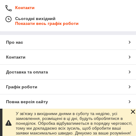
Контакти
Сьогодні вихідний
Показати весь графік роботи
Про нас
Контакти
Доставка та оплата
Графік роботи
Повна версія сайту
У зв'язку з вихідними днями в суботу та неділю, усі
Сайт створено на маркетплейсі
Prom.ua
замовлення, розміщені в ці дні, будуть оброблятися в
понеділок. Обробка відбуватиметься в порядку черговості,
тому ми докладаємо всіх зусиль, щоб обробити ваші
Політика конфіденційності
заявки максимально швидко. Дякуємо за ваше розуміння!