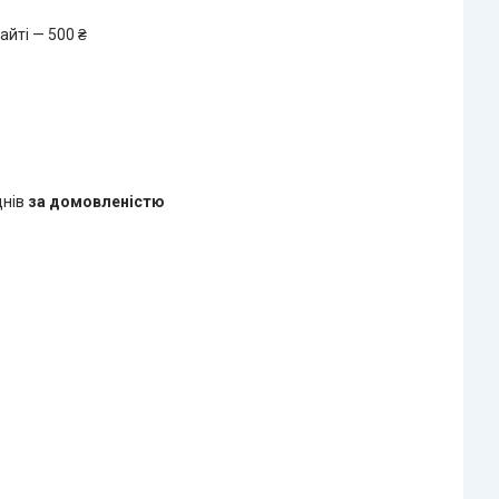
айті — 500 ₴
днів
за домовленістю