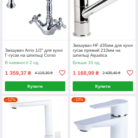
Змішувач HF d35мм для кухні
Змішувач Arno 1/2" для кухні
гусак прямий 210мм на
Г-гусак на шпильці Corso
шпильці Aquatica
В наявності 2 од.
Більше 10 од.
1 359,37
1 168,99
₴
₴
4 119,30 ₴
2 435,40 ₴
Купити
Купити
–12%
–10%