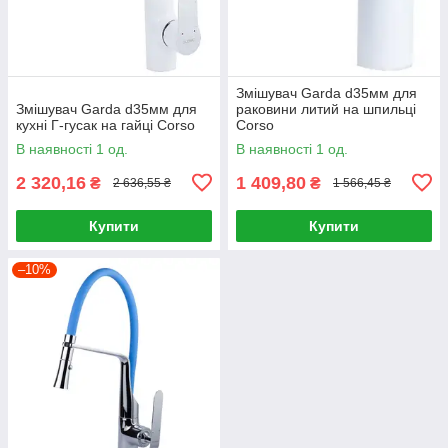
Змішувач Garda d35мм для
Змішувач Garda d35мм для
раковини литий на шпильці
кухні Г-гусак на гайці Corso
Corso
В наявності 1 од.
В наявності 1 од.
2 320,16
1 409,80
₴
₴
2 636,55 ₴
1 566,45 ₴
Купити
Купити
–10%