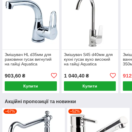
Змішувач HL d35мм для
Змішувач S45 d40мм для
Зміш
раковини гусак вигнутий
кухні гусак вухо високий
ванн
на гайці Aquatica
на гайці Aquatica
350
вбуд
903,60
1 040,40
912
₴
₴
Купити
Купити
Акційні пропозиції та новинки
–67%
–52%