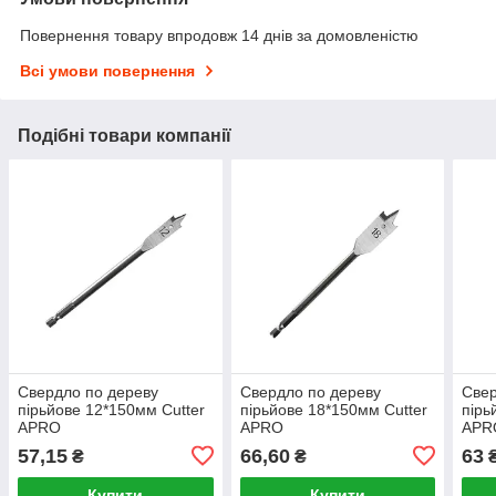
Повернення товару впродовж 14 днів за домовленістю
Всі умови повернення
Подібні товари компанії
Свердло по дереву
Свердло по дереву
Свер
пірьйове 12*150мм Cutter
пірьйове 18*150мм Cutter
пірь
APRO
APRO
APR
57,15
66,60
63
₴
₴
Купити
Купити