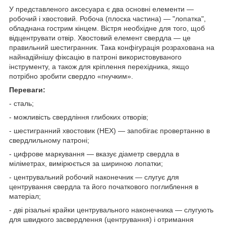
У представленого аксесуара є два основні елементи —
робочий і хвостовий. Робоча (плоска частина) — "лопатка",
обладнана гострим кінцем. Вістря необхідне для того, щоб
відцентрувати отвір. Хвостовий елемент свердла — це
правильний шестигранник. Така конфігурація розрахована на
найнадійнішу фіксацію в патроні використовуваного
інструменту, а також для кріплення перехідника, якщо
потрібно зробити свердло «гнучким».
Переваги:
- сталь;
- можливість свердління глибоких отворів;
- шестигранний хвостовик (HEX) — запобігає провертанню в
свердлильному патроні;
- цифрове маркування — вказує діаметр свердла в
міліметрах, вимірюється за шириною лопатки;
- центрувальний робочий наконечник — слугує для
центрування свердла та його початкового поглиблення в
матеріал;
- дві різальні крайки центрувального наконечника — слугують
для швидкого засвердлення (центрування) і отримання