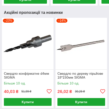
Акційні пропозиції та новинки
–23%
–14%
Свердло конфірматне d4мм
Свердло по дереву пірьйове
SIGMA
18*150мм SIGMA
Більше 10 од.
Більше 10 од.
40,03
26,02
₴
₴
51,99 ₴
30,26 ₴
Купити
Купити