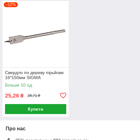
–12%
Свердло по дереву пірьйове
16*150мм SIGMA
Більше 10 од.
25,26
₴
28,71 ₴
Купити
Про нас