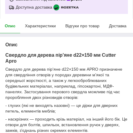
Доступна доставка
Опис
Характеристики
Відгуки про товар
Доставка
Опис
Свердло для дерева пір'яне d22×150 мм Cutter
Apro
Свердло для дерева пір'яне d22×150 мм APRO призначене
для свердління отворів у породах деревини м'якої та
середньої жорсткості, а також у легкооброблюваних
будівельних матеріалах, наприклад, гіпсокартоні, МДФ-
панелях. Застосування перового свердла можливе під час
проробляння двох різновидів отворів:
- глухих (які не виходять назовні) — це дірки для дверних
петель, елементів меблів;
- наскрізних — проходить крізь матеріал, на інший його бік. Це
отвори для болтів, шпильок, встановлення ручок у дверях,
замків, з'єднань різних окремих елементів.