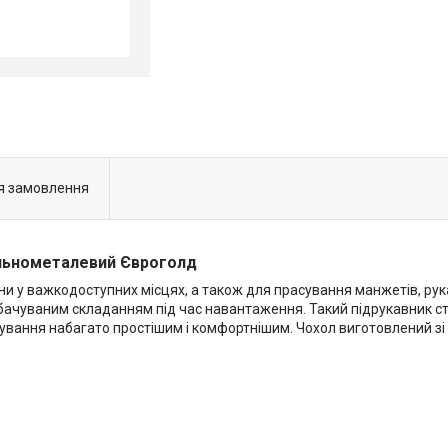
я замовлення
ільнометалевий Євроголд
и у важкодоступних місцях, а також для прасування манжетів, рукав
бачуваним складанням під час навантаження. Такий підрукавник с
ування набагато простішим і комфортнішим. Чохол виготовлений зі