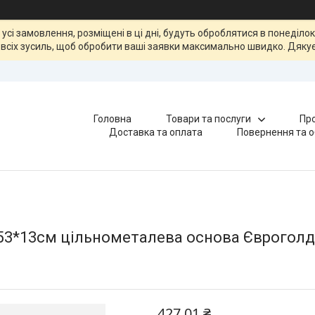
, усі замовлення, розміщені в ці дні, будуть оброблятися в понеділ
всіх зусиль, щоб обробити ваші заявки максимально швидко. Дякує
Головна
Товари та послуги
Про
Доставка та оплата
Повернення та о
53*13см цільнометалева основа Євроголд
427,01 ₴