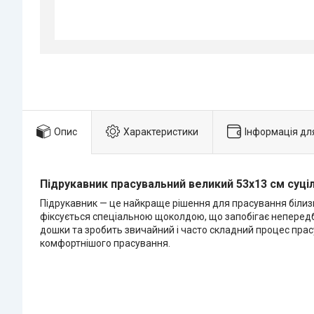
Опис
Характеристики
Інформація дл
Підрукавник прасувальний великий 53х13 см суц
Підрукавник — це найкраще рішення для прасування білизн
фіксується спеціальною щоколдою, що запобігає неперед
дошки та зробить звичайний і часто складний процес прас
комфортнішого прасування.